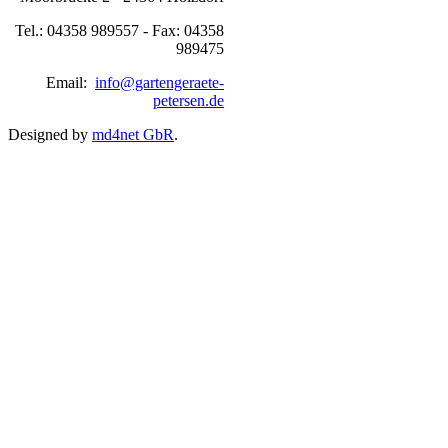
Tel.: 04358 989557 - Fax: 04358
989475
Email:
info@gartengeraete-
petersen.de
Designed by
md4net GbR
.